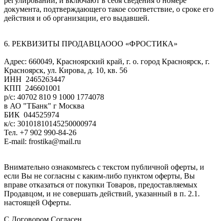
регулировании, и включают в себя сведения о номере
документа, подтверждающего такое соответствие, о сроке его
действия и об организации, его выдавшей.
6. РЕКВИЗИТЫ ПРОДАВЦАООО «ФРОСТИКА»
Адрес: 660049, Красноярский край, г. о. город Красноярск, г.
Красноярск, ул. Кирова, д. 10, кв. 56
ИНН 2465263447
КПП 246601001
р/с: 40702 810 9 1000 1774078
в АО "ТБанк" г Москва
БИК 044525974
к/с: 30101810145250000974
Тел. +7 902 990-84-26
Е-mail: frostika@mail.ru
Внимательно ознакомьтесь с текстом публичной оферты, и
если Вы не согласны с каким-либо пунктом оферты, Вы
вправе отказаться от покупки Товаров, предоставляемых
Продавцом, и не совершать действий, указанный в п. 2.1.
настоящей Оферты.
С Договором Согласен