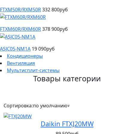
FTXM50R/RXM50R
332 800руб
FTXM60R/RXM60R
378 900руб
ASJC05-NM1A
19 090руб
Кондиционеры
Вентиляция
Мультисплит-системы
Товары категории
Сортировка:
по умолчанию
∨
Daikin FTXJ20MW
89 500руб