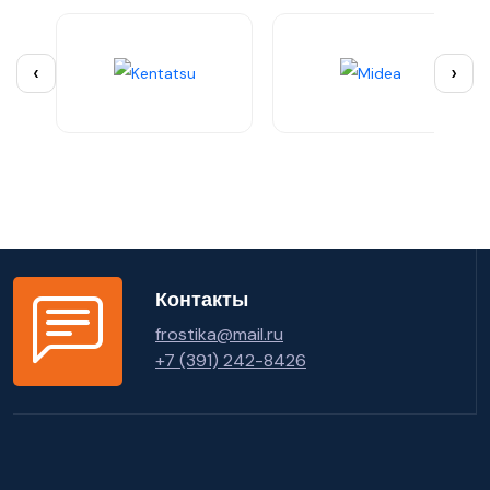
‹
›
Контакты
frostika@mail.ru
+7 (391) 242-8426