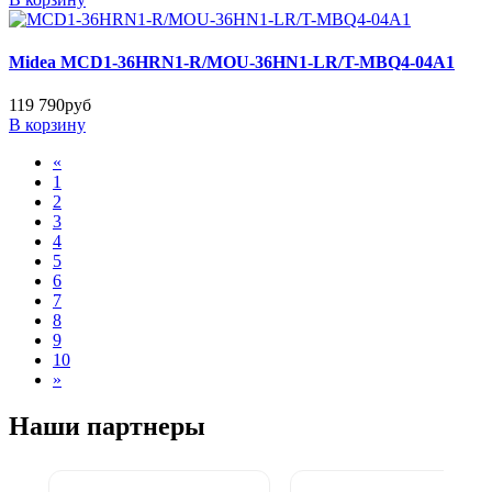
Midea MCD1-36HRN1-R/MOU-36HN1-LR/T-MBQ4-04A1
119 790руб
В корзину
«
1
2
3
4
5
6
7
8
9
10
»
Наши партнеры